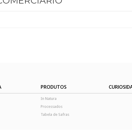
COMERCIÁRIO
A
PRODUTOS
CURIOSID
In Natura
Processados
Tabela de Safras