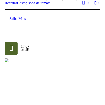
ReceitasCastor
,
sopa de tomate
0
0
Saiba Mais
17.07
2018