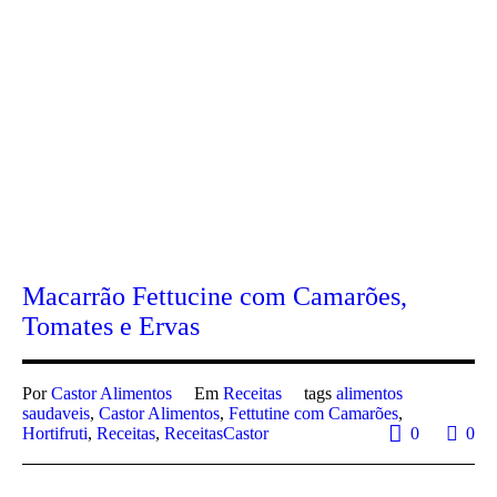
Macarrão Fettucine com Camarões,
Tomates e Ervas
Por
Castor Alimentos
Em
Receitas
tags
alimentos
saudaveis
,
Castor Alimentos
,
Fettutine com Camarões
,
Hortifruti
,
Receitas
,
ReceitasCastor
0
0