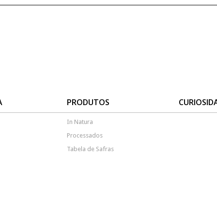
A
PRODUTOS
CURIOSID
In Natura
Processados
Tabela de Safras
QUALIDADE DO ATENDIMENTO ATÉ